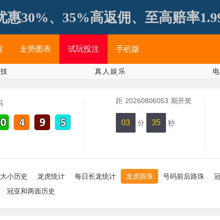
惠30%、35%高返佣、至高赔率1.9999
醒
走势图表
试玩投注
手机版
竞技
真人娱乐
距
20260806053
期开奖
码
03
35
分
秒
仅有
大小历史
龙虎统计
每日长龙统计
龙虎路珠
号码前后路珠
冠亚和两面历史