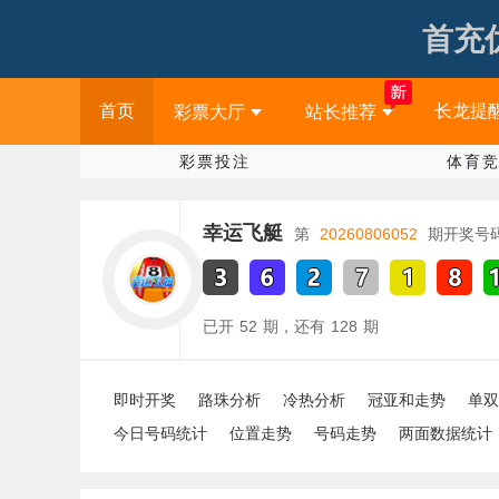
首充优
首页
长龙提
彩票大厅
站长推荐
彩票投注
体育
幸运飞艇
第
20260806052
期开奖号
已开
52
期，还有
128
期
即时开奖
路珠分析
冷热分析
冠亚和走势
单双
今日号码统计
位置走势
号码走势
两面数据统计