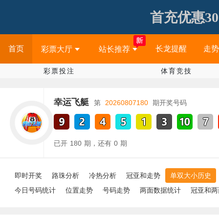
首充优惠30
首页
长龙提醒
走势
彩票大厅
站长推荐
彩票投注
体育竞技
幸运飞艇
第
20260807180
期开奖号码
已开
180
期，还有
0
期
即时开奖
路珠分析
冷热分析
冠亚和走势
单双大小历史
今日号码统计
位置走势
号码走势
两面数据统计
冠亚和两