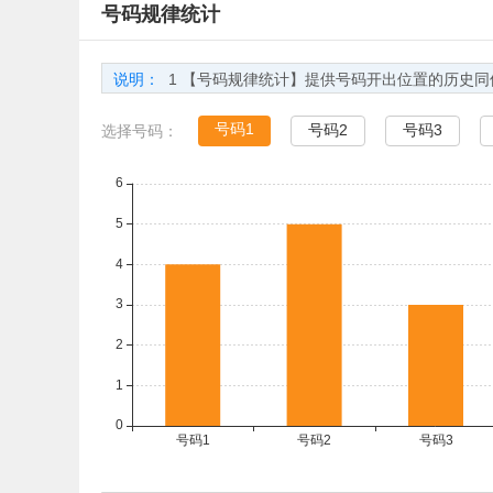
号码规律统计
说明：
1 【号码规律统计】提供号码开出位置的历史同
2 柱形图表为历史同位开出号码的次数分布，用于
号码1
号码2
号码3
选择号码：