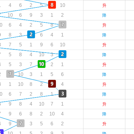
1
4
6
2
5
10
升
7
10
6
9
3
1
2
降
0
6
4
2
5
8
升
9
8
3
6
4
1
降
8
7
5
1
9
6
10
升
7
5
8
4
10
3
降
4
5
3
7
2
1
升
2
10
3
1
5
6
降
3
1
10
8
2
4
升
0
6
7
2
8
1
降
6
9
8
4
10
7
1
升
7
9
6
8
2
10
4
降
4
9
3
5
6
2
升
10
1
5
2
9
3
降