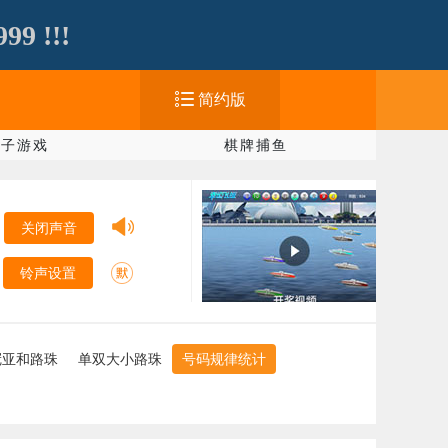
 !!!
简约版
电子游戏
棋牌捕鱼
关闭声音
铃声设置
冠亚和路珠
单双大小路珠
号码规律统计