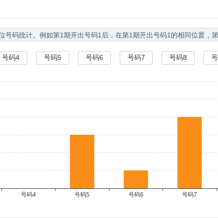
位号码统计。例如第1期开出号码1后，在第1期开出号码1的相同位置，第
查看已开出号码的分布及趋势，亦可作为参考辅助杀号；
号码4
号码5
号码6
号码7
号码8
号